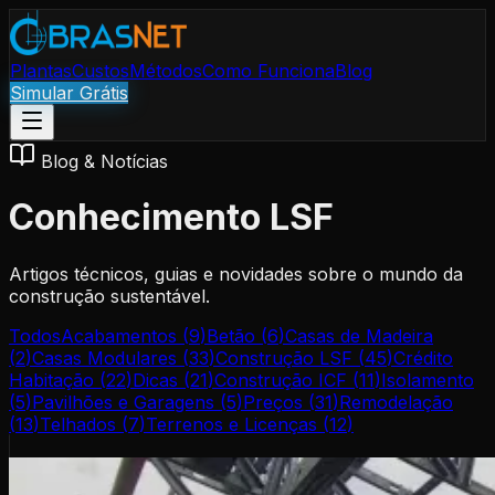
Plantas
Custos
Métodos
Como Funciona
Blog
Simular Grátis
Blog & Notícias
Conhecimento LSF
Artigos técnicos, guias e novidades sobre o mundo da
construção sustentável.
Todos
Acabamentos
(
9
)
Betão
(
6
)
Casas de Madeira
(
2
)
Casas Modulares
(
33
)
Construção LSF
(
45
)
Crédito
Habitação
(
22
)
Dicas
(
21
)
Construção ICF
(
11
)
Isolamento
(
5
)
Pavilhões e Garagens
(
5
)
Preços
(
31
)
Remodelação
(
13
)
Telhados
(
7
)
Terrenos e Licenças
(
12
)