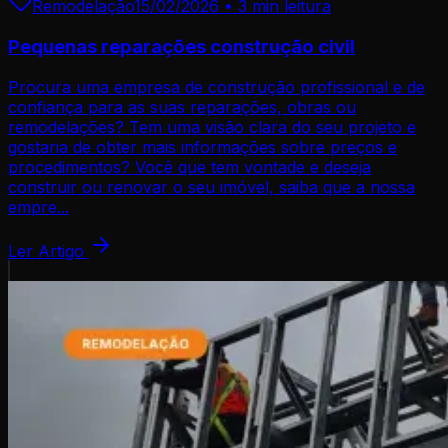
Remodelação
15/02/2026
•
3 min
leitura
Pequenas reparações construção civil
Procura uma empresa de construção profissional e de
confiança para as suas reparações, obras ou
remodelações? Tem uma visão clara do seu projeto e
gostaria de obter mais informações sobre preços e
procedimentos? Você que tem vontade e deseja
construir ou renovar o seu imóvel, saiba que a nossa
empre...
Ler Artigo