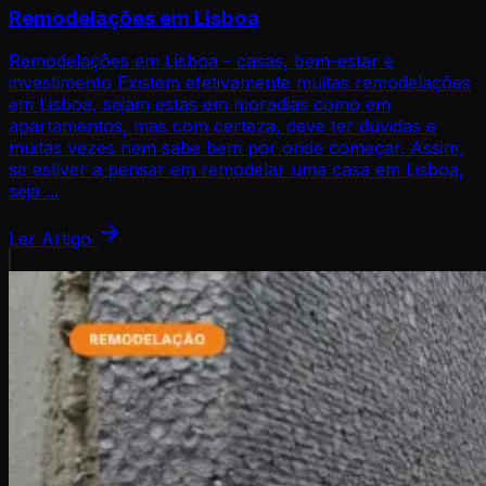
Remodelações em Lisboa
Remodelações em Lisboa - casas, bem-estar e
investimento Existem efetivamente muitas remodelações
em Lisboa, sejam estas em moradias como em
apartamentos, mas com certeza, deve ter dúvidas e
muitas vezes nem sabe bem por onde começar. Assim,
se estiver a pensar em remodelar uma casa em Lisboa,
seja ...
Ler Artigo