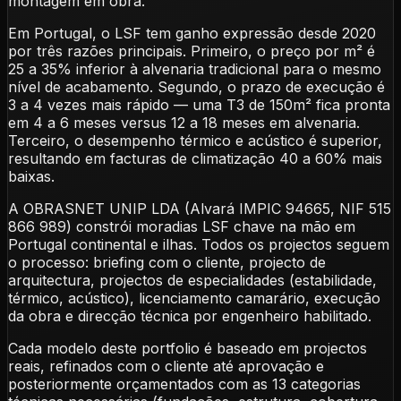
montagem em obra.
Em Portugal, o LSF tem ganho expressão desde 2020
por três razões principais. Primeiro, o preço por m² é
25 a 35% inferior à alvenaria tradicional para o mesmo
nível de acabamento. Segundo, o prazo de execução é
3 a 4 vezes mais rápido — uma T3 de 150m² fica pronta
em 4 a 6 meses versus 12 a 18 meses em alvenaria.
Terceiro, o desempenho térmico e acústico é superior,
resultando em facturas de climatização 40 a 60% mais
baixas.
A OBRASNET UNIP LDA (Alvará IMPIC 94665, NIF 515
866 989) constrói moradias LSF chave na mão em
Portugal continental e ilhas. Todos os projectos seguem
o processo: briefing com o cliente, projecto de
arquitectura, projectos de especialidades (estabilidade,
térmico, acústico), licenciamento camarário, execução
da obra e direcção técnica por engenheiro habilitado.
Cada modelo deste portfolio é baseado em projectos
reais, refinados com o cliente até aprovação e
posteriormente orçamentados com as 13 categorias