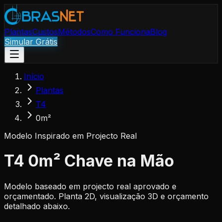
Plantas
Custos
Métodos
Como Funciona
Blog
Simular Grátis
Início
Plantas
T4
0m²
Modelo Inspirado em Projecto Real
T4 0m² Chave na Mão
Modelo baseado em projecto real aprovado e
orçamentado. Planta 2D, visualização 3D e orçamento
detalhado abaixo.