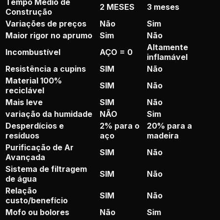
Tempo Médio de
2 MESES
3 meses
Construção
Variações de preços
Não
Sim
Maior rigor no aprumo
Sim
Não
Altamente
Incombustível
AÇO = 0
inflamável
Resistência a cupins
SIM
Não
Material 100%
SIM
Não
reciclável
Mais leve
SIM
Não
variação da humidade
NÃO
Sim
Desperdícios e
2% para o
20% para a
resíduos
aço
madeira
Purificação de Ar
SIM
Não
Avançada
Sistema de filtragem
SIM
Não
de água
Relação
SIM
Não
custo/benefício
Mofo ou bolores
Não
Sim