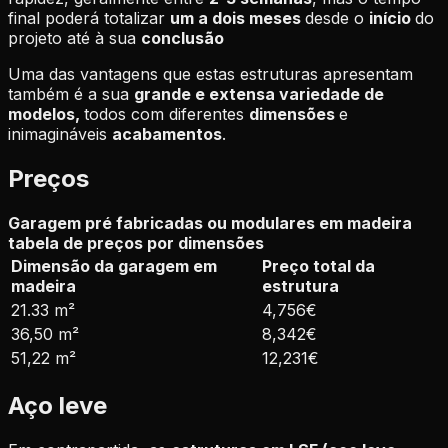
final poderá totalizar
um a dois meses
desde o
início
do
projeto até à sua
conclusão
Uma das vantagens que estas estruturas apresentam
também é a sua
grande e extensa variedade de
modelos,
todos com diferentes
dimensões
e
inimagináveis
acabamentos
.
Preços
Garagem pré fabricadas ou modulares em madeira
tabela de preços por dimensões
Dimensão da garagem em
Preço total da
madeira
estrutura
21.33 m²
4,756€
36,50 m²
8,342€
51,22 m²
12,231€
Aço leve