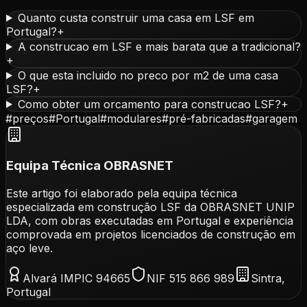
Quanto custa construir uma casa em LSF em
Portugal?
+
A construcao em LSF e mais barata que a tradicional?
+
O que esta incluido no preco por m2 de uma casa
LSF?
+
Como obter um orcamento para construcao LSF?
+
#
preços
#
Portugal
#
modulares
#
pré-fabricadas
#
garagem
Equipa Técnica OBRASNET
Este artigo foi elaborado pela equipa técnica
especializada em construção LSF da OBRASNET UNIP
LDA, com obras executadas em Portugal e experiência
comprovada em projetos licenciados de construção em
aço leve.
Alvará IMPIC 94665
NIF 515 866 989
Sintra,
Portugal