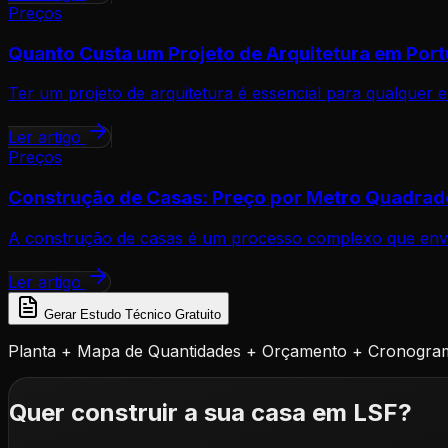
Preços
Quanto Custa um Projeto de Arquitetura em Port
Ter um projeto de arquitetura é essencial para qualquer 
Ler artigo
Preços
Construção de Casas: Preço por Metro Quadrad
A construção de casas é um processo complexo que envol
Ler artigo
Gerar Estudo Técnico Gratuito
Planta + Mapa de Quantidades + Orçamento + Cronogra
Quer construir a sua casa em LSF?