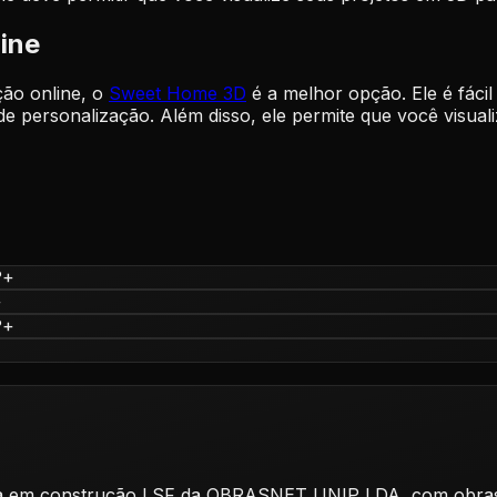
ine
ção online, o
Sweet Home 3D
é a melhor opção. Ele é fácil
de personalização. Além disso, ele permite que você visua
?
+
+
?
+
lizada em construção LSF da OBRASNET UNIP LDA, com obr