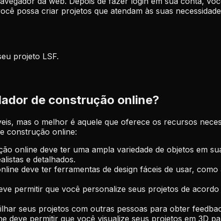
vegador da web. Depois de fazer login em sua conta, voc
ê possa criar projetos que atendam às suas necessidades.
seu projeto LSF.
lador de construção online?
eis, mas o melhor é aquele que oferece os recursos necessá
e construção online:
ção online deve ter uma ampla variedade de objetos em sua
alistas e detalhados.
ine deve ter ferramentas de design fáceis de usar, como ar
eve permitir que você personalize seus projetos de acordo
lhar seus projetos com outras pessoas para obter feedbac
e deve permitir que você visualize seus projetos em 3D pa