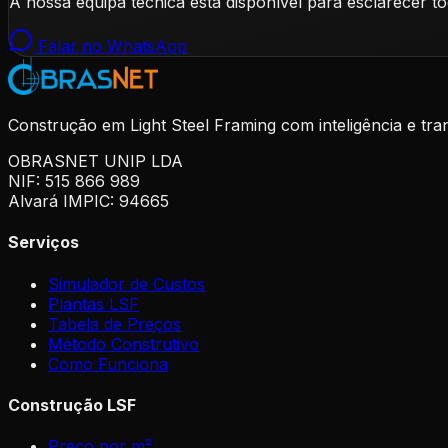
A nossa equipa técnica está disponível para esclarecer t
Falar no WhatsApp
Construção em Light Steel Framing com inteligência e tra
OBRASNET UNIP LDA
NIF: 515 866 989
Alvará IMPIC: 94665
Serviços
Simulador de Custos
Plantas LSF
Tabela de Preços
Método Construtivo
Como Funciona
Construção LSF
Preço por m²