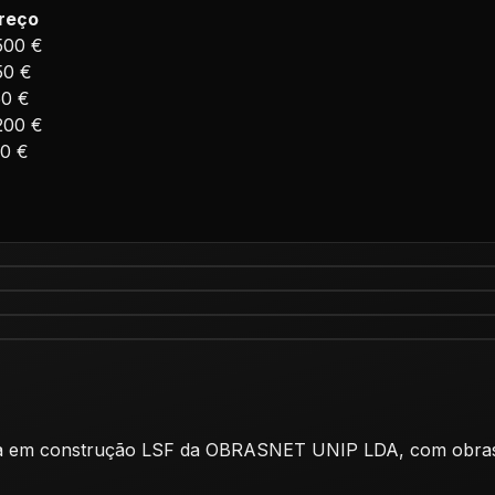
reço
500 €
50 €
50 €
200 €
60 €
lizada em construção LSF da OBRASNET UNIP LDA, com obr