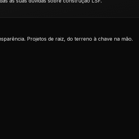
odas as suas dúvidas sobre construção LSF.
nsparência. Projetos de raiz, do terreno à chave na mão.