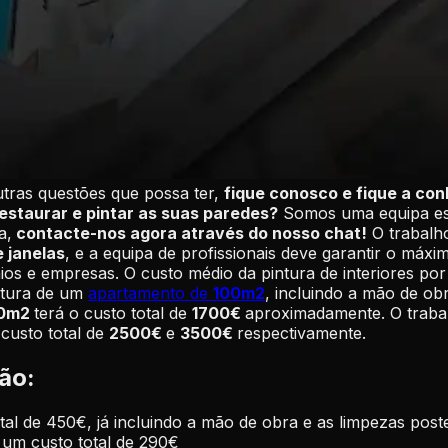
utras questões que possa ter,
fique conosco e fique a co
estaurar e pintar as suas paredes?
Somos uma equipa es
a,
contacte-nos agora através do nosso chat!
O trabalh
e janelas
, e a equipa de profissionais deve garantir o má
ios e empresas. O custo médio da pintura de interiores po
ntura de um
apartamento de
100m2
, incluindo a mão de ob
20m2
terá o custo total de
1700€
aproximadamente. O traba
custo total de
2500€
e
3500€
respectivamente.
ão:
l de 450€, já incluindo a mão de obra e as limpezas poste
 um custo total de 290€