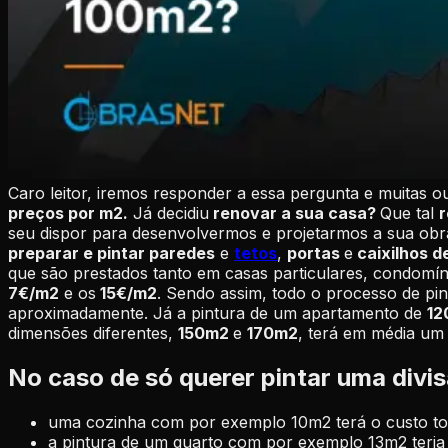
Caro leitor, iremos responder a essa pergunta e muitas o
preços por m2.
Já decidiu
renovar a sua casa?
Que tal
r
seu dispor para desenvolvermos e projetarmos a sua obr
preparar e pintar paredes
e
tetos
,
portas
e
caixilhos d
que são prestados tanto em casas particulares, condomín
7€/m2
e os
15€/m2
. Sendo assim, todo o processo de pi
aproximadamente. Já a pintura de um apartamento de
1
dimensões diferentes,
150m2
e
170m2
, terá em média um 
No caso de só querer pintar uma divis
uma cozinha com por exemplo 10m2 terá o custo tota
a pintura de um quarto com por exemplo 13m2 teria