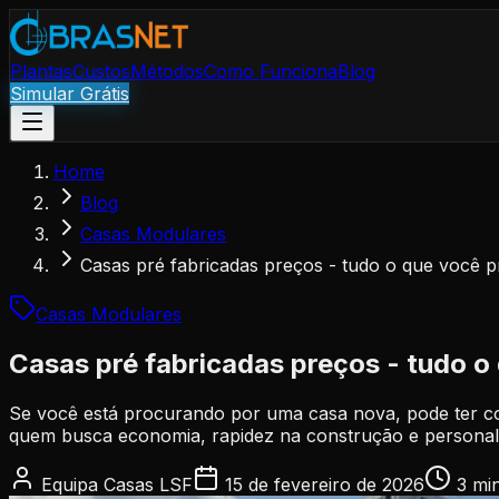
Plantas
Custos
Métodos
Como Funciona
Blog
Simular Grátis
Home
Blog
Casas Modulares
Casas pré fabricadas preços - tudo o que você p
Casas Modulares
Casas pré fabricadas preços - tudo o
Se você está procurando por uma casa nova, pode ter co
quem busca economia, rapidez na construção e personaliz
Equipa Casas LSF
15 de fevereiro de 2026
3 mi