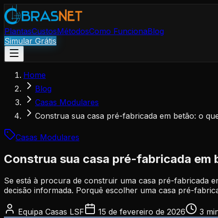
Plantas
Custos
Métodos
Como Funciona
Blog
Simular Grátis
Home
Blog
Casas Modulares
Construa sua casa pré-fabricada em betão: o que
Casas Modulares
Construa sua casa pré-fabricada em b
Se está à procura de construir uma casa pré-fabricada e
decisão informada. Porquê escolher uma casa pré-fabric
Equipa Casas LSF
15 de fevereiro de 2026
3 mi