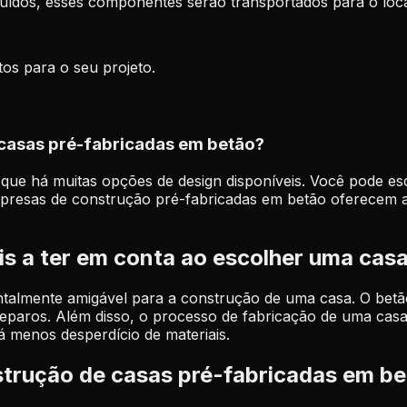
cluídos, esses componentes serão transportados para o loc
tos para o seu projeto.
 casas pré-fabricadas em betão?
ue há muitas opções de design disponíveis. Você pode esc
mpresas de construção pré-fabricadas em betão oferecem a
is a ter em conta ao escolher uma cas
lmente amigável para a construção de uma casa. O betão é 
reparos. Além disso, o processo de fabricação de uma casa
á menos desperdício de materiais.
trução de casas pré-fabricadas em b